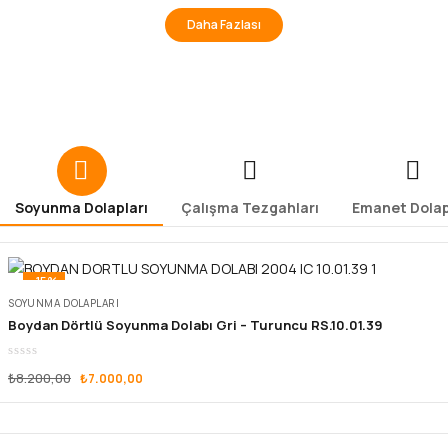
Daha Fazlası
Soyunma Dolapları
Çalışma Tezgahları
Emanet Dolap
-15%
SOYUNMA DOLAPLARI
Boydan Dörtlü Soyunma Dolabı Gri – Turuncu RS.10.01.39
₺
8.200,00
₺
7.000,00