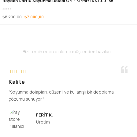
Boydan Dörtlü Soyunma Dolabı Gri – Kırmızı RS.10.01.35
₺
8.200,00
₺
7.000,00
Müşteri Yorumları
Bizi tercih eden binlerce müşteriden bazıları ...
Kalite
"Soyunma dolapları, düzenli ve kullanışlı bir depolama
çözümü sunuyor."
FERIT K.
Üretim