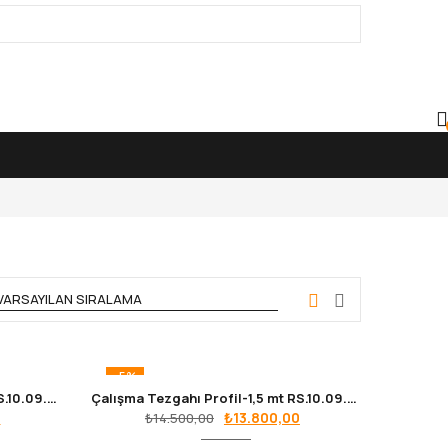
-5%
Çalışma Tezgahı Profil-1,5 mt RS.10.09.06
Çalışma Tezgahı Profil-1,5 mt RS.10.09.02
Şu
Orijinal
Şu
0
₺
13.800,00
₺
14.500,00
andaki
fiyat:
andaki