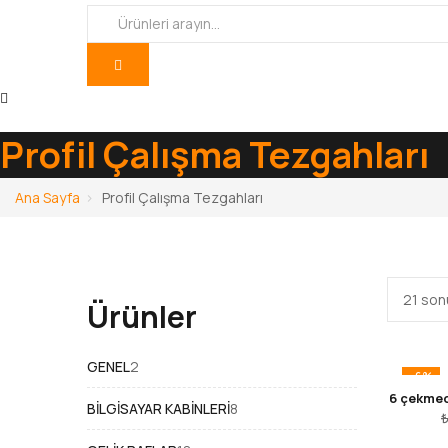
Profil Çalışma Tezgahları
Ana Sayfa
Profil Çalışma Tezgahları
21 sonu
Ürünler
2
GENEL
2
-6%
ürün
6 çekmec
8
BILGISAYAR KABINLERI
8
ürün