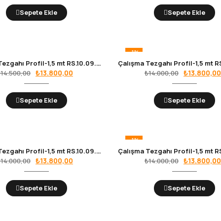
₺17.000,00.
fiyat:
₺14.000,00.
Sepete Ekle
Sepete Ekle
₺16.000,00.
-1%
Çalışma Tezgahı Profil-1,5 mt RS.10.09.03
Orijinal
Şu
Orijinal
₺
13.800,00
₺
13.800,00
₺
14.500,00
₺
14.000,00
fiyat:
andaki
fiyat:
₺14.500,00.
fiyat:
₺14.000,00.
Sepete Ekle
Sepete Ekle
₺13.800,00.
-1%
Çalışma Tezgahı Profil-1,5 mt RS.10.09.01
Orijinal
Şu
Orijinal
₺
13.800,00
₺
13.800,00
₺
14.000,00
₺
14.000,00
fiyat:
andaki
fiyat:
₺14.000,00.
fiyat:
₺14.000,00.
Sepete Ekle
Sepete Ekle
₺13.800,00.