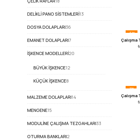
18
ÇELIK RAFLAR
18
ürün
13
DELIKLI PANO SISTEMLERI
13
ürün
36
DOSYA DOLAPLARI
36
ürün
-5%
7
EMANET DOLAPLARI
7
ürün
20
İŞKENCE MODELLERİ
20
ürün
12
BÜYÜK İŞKENCE
12
ürün
8
KÜÇÜK İŞKENCE
8
ürün
-1%
14
MALZEME DOLAPLARI
14
ürün
15
MENGENE
15
ürün
33
MODULINE ÇALIŞMA TEZGAHLARI
33
ürün
2
OTURMA BANKLARI
2