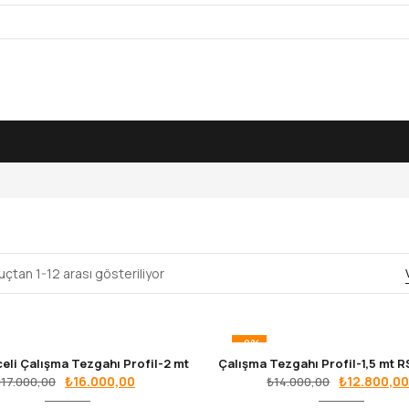
çtan 1-12 arası gösteriliyor
-9%
eli Çalışma Tezgahı Profil-2 mt
Orijinal
Şu
Orijinal
₺
16.000,00
₺
12.800,0
₺
17.000,00
₺
14.000,00
fiyat:
andaki
fiyat: