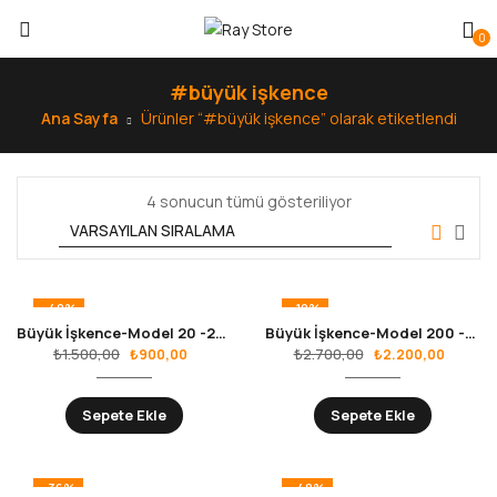
0
#büyük işkence
Ana Sayfa
Ürünler “#büyük işkence” olarak etiketlendi
4 sonucun tümü gösteriliyor
-40%
-19%
Büyük İşkence-Model 20 -200mm
Büyük İşkence-Model 200 -2000mm
₺
1.500,00
₺
2.700,00
₺
900,00
₺
2.200,00
Sepete Ekle
Sepete Ekle
-36%
-48%