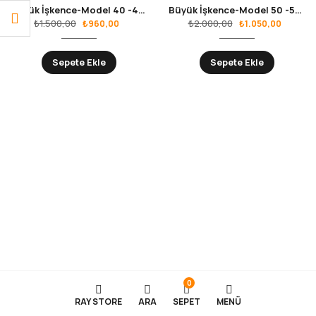
Büyük İşkence-Model 40 -400mm
Büyük İşkence-Model 50 -500mm
₺
1.500,00
₺
2.000,00
₺
960,00
₺
1.050,00
Sepete Ekle
Sepete Ekle
0
RAY STORE
ARA
SEPET
MENÜ