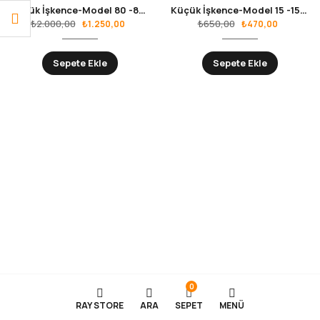
Büyük İşkence-Model 80 -800mm
Küçük İşkence-Model 15 -150mm
₺
2.000,00
₺
650,00
₺
1.250,00
₺
470,00
Sepete Ekle
Sepete Ekle
0
RAY STORE
ARA
SEPET
MENÜ