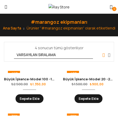
0
#marangoz ekipmanları
Ana Sayfa
Ürünler “#marangoz ekipmanları” olarak etiketlendi
4 sonucun tümü gösteriliyor
-46%
-40%
Büyük İşkence-Model 100 -1000mm
Büyük İşkence-Model 20 -200mm
₺
2.500,00
₺
1.500,00
₺
1.350,00
₺
900,00
Sepete Ekle
Sepete Ekle
-38%
-28%