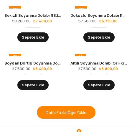
-10%
-10%
Sekizli Soyunma Dolabı RS.10.01.09
Dokuzlu Soyunma Dolabı RS.10.01.07
₺
8.200,00
₺
7.500,00
₺
7.400,00
₺
6.750,00
Sepete Ekle
Sepete Ekle
-15%
-9%
Boydan Dörtlü Soyunma Dolabı RS.10.01.08
Altılı Soyunma Dolabı Gri-Kırmızı RS.10.01.11
₺
7.500,00
₺
7.500,00
₺
6.400,00
₺
6.800,00
Sepete Ekle
Sepete Ekle
Daha Fazla Öğe Yükle
0