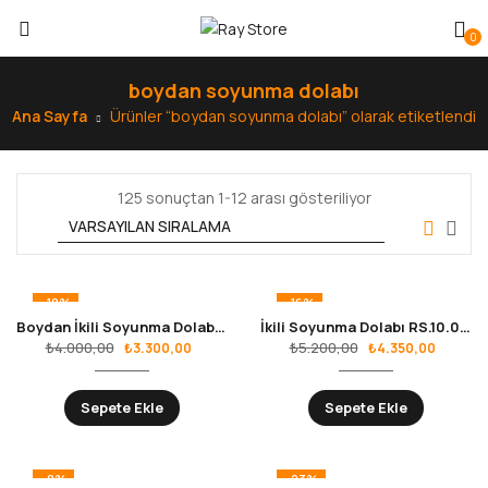
0
boydan soyunma dolabı
Ana Sayfa
Ürünler “boydan soyunma dolabı” olarak etiketlendi
125 sonuçtan 1-12 arası gösteriliyor
-18%
-16%
Boydan İkili Soyunma Dolabı RS.10.01.06
İkili Soyunma Dolabı RS.10.01.02
₺
4.000,00
₺
5.200,00
₺
3.300,00
₺
4.350,00
Sepete Ekle
Sepete Ekle
-8%
-23%