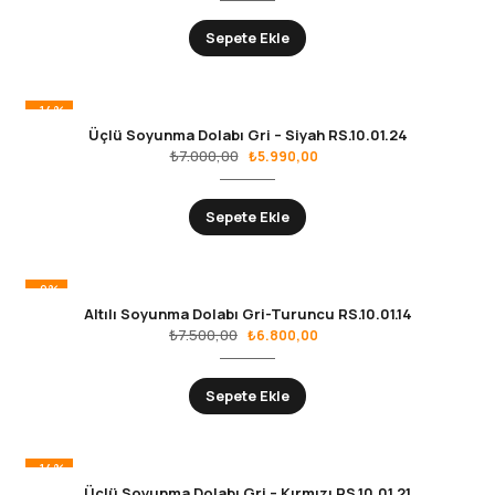
Sepete Ekle
-14%
Üçlü Soyunma Dolabı Gri – Siyah RS.10.01.24
₺
7.000,00
₺
5.990,00
Sepete Ekle
-9%
Altılı Soyunma Dolabı Gri-Turuncu RS.10.01.14
₺
7.500,00
₺
6.800,00
Sepete Ekle
-14%
Üçlü Soyunma Dolabı Gri – Kırmızı RS.10.01.21