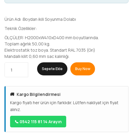
Ürün Adı :Boydan ikili Soyunma Dolabı
Teknik Özellikler:
ÖLÇÜLER: H2000xW410xD400 mm boyutlarında.
Toplam ağırlık 50,00 kg.
Elektrostatik toz boya. Standart RAL 7035 (Gri)
Mandallı kilit 0,60 mm sac kalınlığı.
Sepete Ekle
Buy Now
🚚
Kargo Bilgilendirmesi
Kargo fiyatı her ürün için farklıdır. Lütfen nakliyat için fiyat
alınız.
📞 0542 115 81 14 Arayın