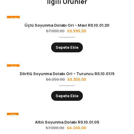
İlgili Ürünler
-14%
Üçlü Soyunma Dolabı Gri – Mavi RS.10.01.20
₺
7.000,00
₺
5.990,00
Sepete Ekle
-15%
Dörtlü Soyunma Dolabı Gri – Turuncu RS.10.01.19
₺
6.250,00
₺
5.300,00
Sepete Ekle
-11%
Altılı Soyunma Dolabı RS.10.01.05
₺
7.000,00
₺
6.200,00