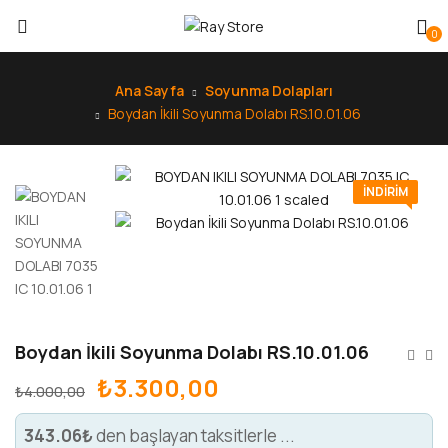
0
Ana Sayfa
Soyunma Dolapları
Boydan İkili Soyunma Dolabı RS.10.01.06
INDIRIM
Boydan İkili Soyunma Dolabı RS.10.01.06
₺
3.300,00
₺
4.000,00
343.06₺
den başlayan taksitlerle ...