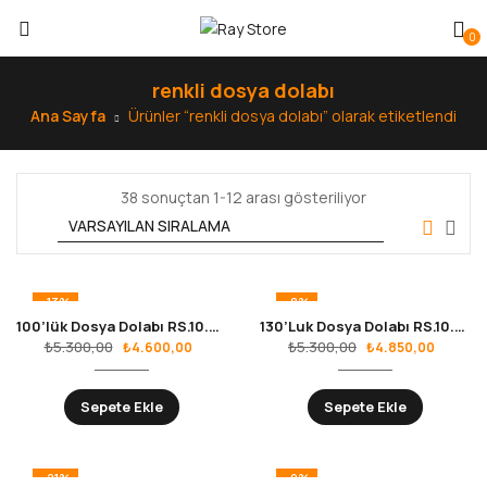
0
renkli dosya dolabı
Ana Sayfa
Ürünler “renkli dosya dolabı” olarak etiketlendi
38 sonuçtan 1-12 arası gösteriliyor
-13%
-8%
100’lük Dosya Dolabı RS.10.02.03
130’Luk Dosya Dolabı RS.10.02.02
₺
5.300,00
₺
5.300,00
₺
4.600,00
₺
4.850,00
Sepete Ekle
Sepete Ekle
-21%
-9%