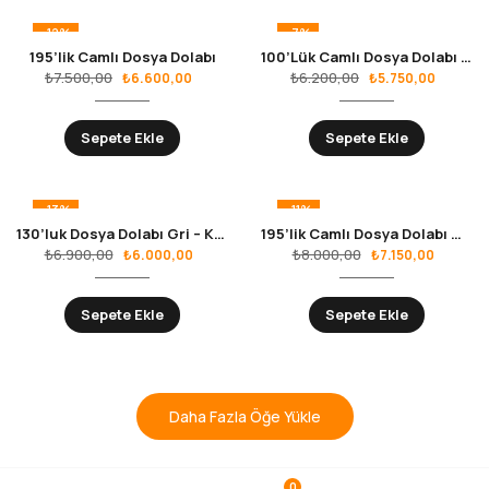
-12%
-7%
195’lik Camlı Dosya Dolabı
100’Lük Camlı Dosya Dolabı Gri – Kırmızı
₺
7.500,00
₺
6.200,00
₺
6.600,00
₺
5.750,00
Sepete Ekle
Sepete Ekle
-13%
-11%
130’luk Dosya Dolabı Gri – Kırmızı
195’lik Camlı Dosya Dolabı Gri – Kırmızı RS.10.02.35
₺
6.900,00
₺
8.000,00
₺
6.000,00
₺
7.150,00
Sepete Ekle
Sepete Ekle
Daha Fazla Öğe Yükle
0