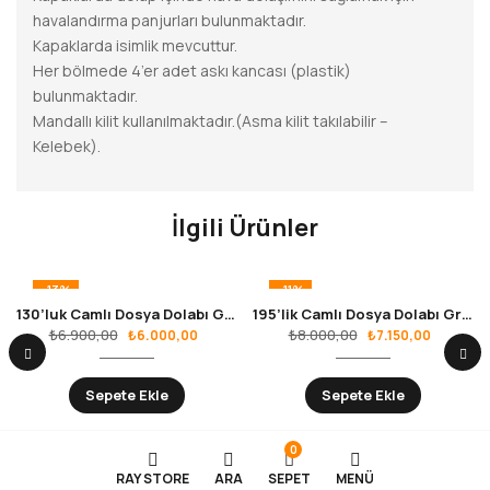
havalandırma panjurları bulunmaktadır.
Kapaklarda isimlik mevcuttur.
Her bölmede 4’er adet askı kancası (plastik)
bulunmaktadır.
Mandallı kilit kullanılmaktadır.(Asma kilit takılabilir –
Kelebek).
İlgili Ürünler
-13%
-11%
130’luk Camlı Dosya Dolabı Gri – Mavi
195’lik Camlı Dosya Dolabı Gri – Mavi
₺
6.900,00
₺
8.000,00
₺
6.000,00
₺
7.150,00
Sepete Ekle
Sepete Ekle
0
RAY STORE
ARA
SEPET
MENÜ