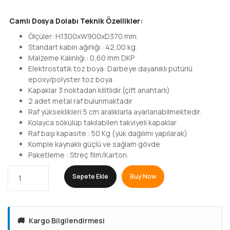
Camlı Dosya Dolabı
Teknik Özellikler:
Ölçüler: H1300xW900xD370 mm.
Standart kabin ağırlığı : 42,00 kg.
Malzeme Kalınlığı : 0,60 mm DKP
Elektrostatik toz boya: Darbeye dayanıklı pütürlü
epoxy/polyster toz boya
Kapaklar 3 noktadan kilitlidir.(çift anahtarlı)
2 adet metal raf bulunmaktadır
Raf yükseklikleri 5 cm aralıklarla ayarlanabilmektedir.
Kolayca sökülüp takılabilen takviyeli kapaklar
Raf başı kapasite : 50 Kg (yük dağılımı yapılarak)
Komple kaynaklı güçlü ve sağlam gövde
Paketleme : Streç film/Karton.
Sepete Ekle
Buy Now
🚚
Kargo Bilgilendirmesi