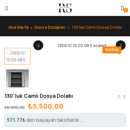
0
Ana Sayfa
Dosya Dolapları
130’luk Camlı Dosya Dolabı
INDIRIM
130’luk Camlı Dosya Dolabı
₺
5.500,00
₺
6.900,00
571.77₺
den başlayan taksitlerle ...