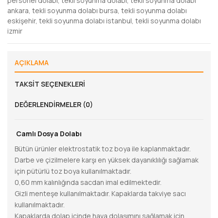
personel dolabı
,
tekli soyunma dolabı
,
tekli soyunma dolabı
ankara
,
tekli soyunma dolabı bursa
,
tekli soyunma dolabı
eskişehir
,
tekli soyunma dolabı istanbul
,
tekli soyunma dolabı
izmir
AÇIKLAMA
TAKSIT SEÇENEKLERI
DEĞERLENDIRMELER (0)
Camlı Dosya Dolabı
Bütün ürünler elektrostatik toz boya ile kaplanmaktadır.
Darbe ve çizilmelere karşı en yüksek dayanıklılığı sağlamak
için pütürlü toz boya kullanılmaktadır.
0,60 mm kalınlığında sacdan imal edilmektedir.
Gizli menteşe kullanılmaktadır. Kapaklarda takviye sacı
kullanılmaktadır.
Kapaklarda dolap içinde hava dolaşımını sağlamak için