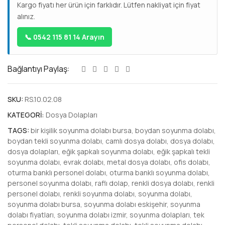
Kargo fiyatı her ürün için farklıdır. Lütfen nakliyat için fiyat
alınız.
📞 0542 115 81 14 Arayın
Bağlantıyı Paylaş:
SKU:
RS.10.02.08
KATEGORI:
Dosya Dolapları
TAGS:
bir kişilik soyunma dolabı bursa
,
boydan soyunma dolabı
,
boydan tekli soyunma dolabı
,
camlı dosya dolabı
,
dosya dolabı
,
dosya dolapları
,
eğik şapkalı soyunma dolabı
,
eğik şapkalı tekli
soyunma dolabı
,
evrak dolabı
,
metal dosya dolabı
,
ofis dolabı
,
oturma banklı personel dolabı
,
oturma banklı soyunma dolabı
,
personel soyunma dolabı
,
raflı dolap
,
renkli dosya dolabı
,
renkli
personel dolabı
,
renkli soyunma dolabı
,
soyunma dolabı
,
soyunma dolabı bursa
,
soyunma dolabı eskişehir
,
soyunma
dolabı fiyatları
,
soyunma dolabı izmir
,
soyunma dolapları
,
tek