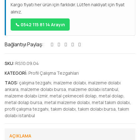
Kargo fiyatı her ürün için farklıdır. Lütfen nakliyat için fiyat
alınız.
📞 0542 115 81 14 Arayın
Bağlantıyı Paylaş:
SKU:
RS.10.09.04
KATEGORI:
Profil Çalışma Tezgahları
TAGS:
çalışma tezgahı
,
malzeme dolabı
,
malzeme dolabı
ankara
,
malzeme dolabı bursa
,
malzeme dolabı istanbul
,
malzeme dolabı izmir
,
metal çekmeceli dolap
,
metal dolap
,
metal dolap bursa
,
metal malzeme dolabı
,
metal takım dolabı
,
profil çalışma tezgahı
,
takım dolabı
,
takım dolabı bursa
,
takım
dolabı istanbul
AÇIKLAMA