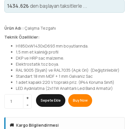
1434.62₺
den başlayan taksitlerle ...
Ürün Adı :
Çalışma Tezgahı
Teknik Özellikler:
H1850xW1430xD693 mm boyutlarında.
1,5 mm et kalınlığı profil
DKP ve HRP sac malzeme.
Elektrostatik toz boya.
RAL 9005 (Siyah) ve RAL7035 (Açık Gri) (Değiştirilebilir)
Standart 18 mm MDF + 1 mm Galvaniz Sac
1 adet kapaklı 220 V topraklı priz. (IP44 Koruma Sınıfı)
LED Aydınlatma (2x11W Anahtarlı Led Band Armatür)
Sepete Ekle
Buy Now
🚚
Kargo Bilgilendirmesi