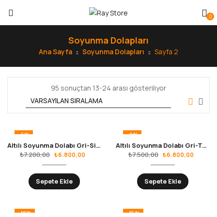
0
Soyunma Dolapları
Ana Sayfa
Soyunma Dolapları
Sayfa 2
95 sonuçtan 13-24 arası gösteriliyor
-6%
-9%
Altılı Soyunma Dolabı Gri-Siyah RS.10.01.13
Altılı Soyunma Dolabı Gri-Turuncu RS.10.01.14
₺
7.200,00
₺
7.500,00
₺
6.800,00
₺
6.800,00
Sepete Ekle
Sepete Ekle
-18%
-15%