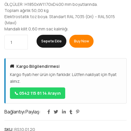
ÖLÇÜLER: H1850xW1170xD400 mm boyutlarında.
Toplam ağırlık 50,00 kg.
Elektrostatik toz boya. Standart RAL 7035 (Gri) – RAL 5015
(Mavi)
Mandallı kilit 0,60 mm sac kalınlığı.
Sepete Ekle
Buy Now
🚚
Kargo Bilgilendirmesi
Kargo fiyatı her ürün için farklıdır. Lütfen nakliyat için fiyat
alınız.
📞 0542 115 81 14 Arayın
Bağlantıyı Paylaş:
SKU:
RS.10.01.20