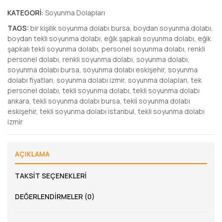
KATEGORI:
Soyunma Dolapları
TAGS:
bir kişilik soyunma dolabı bursa
,
boydan soyunma dolabı
,
boydan tekli soyunma dolabı
,
eğik şapkalı soyunma dolabı
,
eğik
şapkalı tekli soyunma dolabı
,
personel soyunma dolabı
,
renkli
personel dolabı
,
renkli soyunma dolabı
,
soyunma dolabı
,
soyunma dolabı bursa
,
soyunma dolabı eskişehir
,
soyunma
dolabı fiyatları
,
soyunma dolabı izmir
,
soyunma dolapları
,
tek
personel dolabı
,
tekli soyunma dolabı
,
tekli soyunma dolabı
ankara
,
tekli soyunma dolabı bursa
,
tekli soyunma dolabı
eskişehir
,
tekli soyunma dolabı istanbul
,
tekli soyunma dolabı
izmir
AÇIKLAMA
TAKSIT SEÇENEKLERI
DEĞERLENDIRMELER (0)