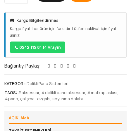
🚚
Kargo Bilgilendirmesi
Kargo fiyatı her ürün için farklıdır. Lütfen nakliyat için fiyat
alınız.
📞 0542 115 81 14 Arayın
Bağlantıyı Paylaş:
KATEGORI:
Delikli Pano Sistemleri
TAGS:
#aksesuar
,
#delikli pano aksesuar
,
#matkap askısı
,
#pano
,
çalışma tezgahı
,
soyunma dolabı
AÇIKLAMA
TAKSIT SEÇENEKLERI