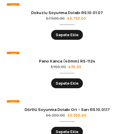
-10%
Dokuzlu Soyunma Dolabı RS.10.01.07
₺
7.500,00
₺
6.750,00
Sepete Ekle
-81%
Pano Kanca (40mm) RS-1124
₺
160,00
₺
30,00
Sepete Ekle
-15%
Dörtlü Soyunma Dolabı Gri – Sarı RS.10.01.17
₺
6.250,00
₺
5.300,00
Sepete Ekle