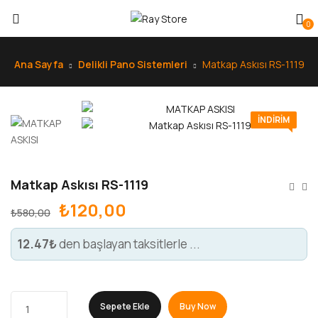
0
Ana Sayfa
Delikli Pano Sistemleri
Matkap Askısı RS-1119
INDIRIM
Matkap Askısı RS-1119
₺
120,00
₺
580,00
12.47₺
den başlayan taksitlerle ...
Sepete Ekle
Buy Now