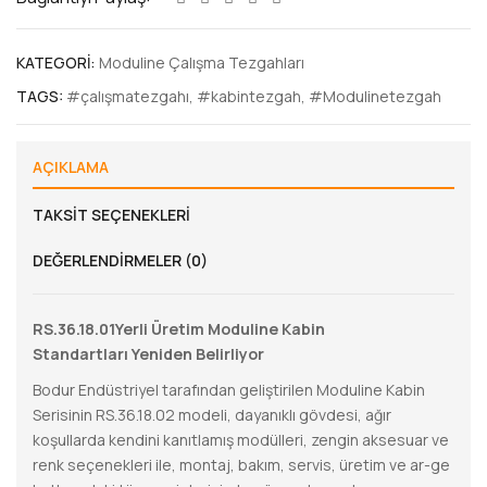
KATEGORI:
Moduline Çalışma Tezgahları
TAGS:
#çalışmatezgahı
,
#kabintezgah
,
#Modulinetezgah
AÇIKLAMA
TAKSIT SEÇENEKLERI
DEĞERLENDIRMELER (0)
RS.36.18.01Yerli Üretim Moduline Kabin
Standartları Yeniden Belirliyor
Bodur Endüstriyel tarafından geliştirilen Moduline Kabin
Serisinin RS.36.18.02 modeli, dayanıklı gövdesi, ağır
koşullarda kendini kanıtlamış modülleri, zengin aksesuar ve
renk seçenekleri ile, montaj, bakım, servis, üretim ve ar-ge