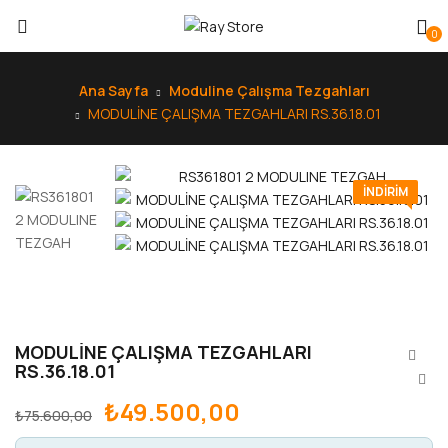
0
Ana Sayfa
Moduline Çalışma Tezgahları
MODULİNE ÇALIŞMA TEZGAHLARI RS.36.18.01
INDIRIM
MODULİNE ÇALIŞMA TEZGAHLARI
RS.36.18.01
₺
49.500,00
₺
75.600,00