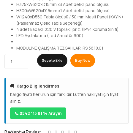
H375xW620xD15mm x3 Adet delikli pano ölçüsü.
H300xW620xD15mm x1 Adet delikli pano ölçüsü.
W1240xD550 Tabla ölçüsü / 30 mm Masif Panel (KAYIN)
(Paslanmaz Çelik Tabla Seçeneği)
4 adet kapaklı 220 V topraklı priz. (IP44 Koruma Sınıfı)
LED Aydınlatma (Led Armatür 900)
MODULİNE ÇALIŞMA TEZGAHLARI RS.36.18.01
Sepete Ekle
Buy Now
🚚
Kargo Bilgilendirmesi
Kargo fiyatı her ürün için farklıdır. Lütfen nakliyat için fiyat
alınız.
📞 0542 115 81 14 Arayın
Bağlantıyı Paylaş: