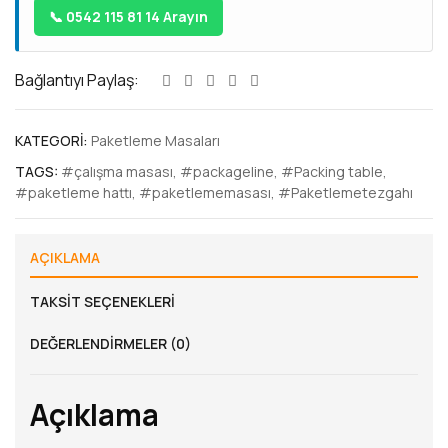
📞 0542 115 81 14 Arayın
Bağlantıyı Paylaş:
KATEGORI:
Paketleme Masaları
TAGS:
#çalışma masası
,
#packageline
,
#Packing table
,
#paketleme hattı
,
#paketlememasası
,
#Paketlemetezgahı
AÇIKLAMA
TAKSIT SEÇENEKLERI
DEĞERLENDIRMELER (0)
Açıklama