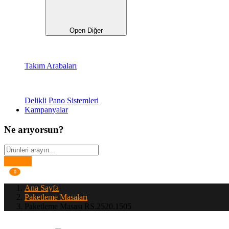
Open Diğer
Takım Arabaları
Delikli Pano Sistemleri
Kampanyalar
Ne arıyorsun?
0
Ana Sayfa
Paketleme Masaları
Paketleme Masası RS.2520.1505
Paketleme
Yazı