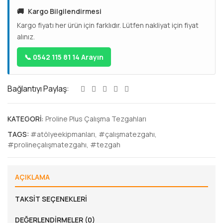
🚚
Kargo Bilgilendirmesi
Kargo fiyatı her ürün için farklıdır. Lütfen nakliyat için fiyat
alınız.
📞 0542 115 81 14 Arayın
Bağlantıyı Paylaş:
KATEGORI:
Proline Plus Çalışma Tezgahları
TAGS:
#atölyeekipmanları
,
#çalışmatezgahı
,
#prolineçalışmatezgahı
,
#tezgah
AÇIKLAMA
TAKSIT SEÇENEKLERI
DEĞERLENDIRMELER (0)