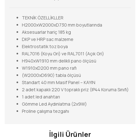
TEKNİK ÖZELLİKLLER
H2000xW2000xD730 mm boyutlarında
Aksesuarlar hariç 185 kg
DKP ve HRP sac malzeme
Elektrostatik toz boya
RAL7016 (Koyu Gri) ve RAL7011 (Açık Gri)
H940xW1910 mm delikli pano ölçüsü
W1910xD200 mm pano rafı
(W2000xD690) tabla ölçüsü
Standart 40 mm Masif Panel – KAYIN
2 adet kapaklı 220 V topraklı priz (IP44 Koruma Sınıfı)
1 adet led anahtarı
Gömme Led Aydınlatma (2x9W)
Proline çalışma tezgahı
İlgili Ürünler