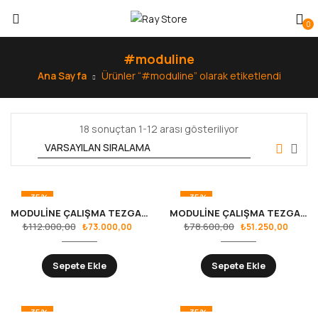
0
#moduline
Ana Sayfa
Ürünler “#moduline” olarak etiketlendi
18 sonuçtan 1-12 arası gösteriliyor
-35%
-35%
MODULİNE ÇALIŞMA TEZGAHI RS.36.18.23
MODULİNE ÇALIŞMA TEZGAHLARI RS.36.18.02
₺
112.000,00
₺
78.600,00
₺
73.000,00
₺
51.250,00
Sepete Ekle
Sepete Ekle
-35%
-35%