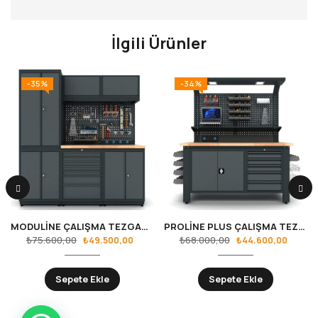
İlgili Ürünler
-35%
-34%
MODULİNE ÇALIŞMA TEZGAHLARI RS.36.18.01
PROLİNE PLUS ÇALIŞMA TEZGAHI RS.25.15.1701
₺
75.600,00
₺
68.000,00
₺
49.500,00
₺
44.600,00
Sepete Ekle
Sepete Ekle