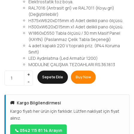
Elektrostatik toz boya.
RAL7016 (Antrasit gri) ve RAL7011 (Koyu gri)
(Değiştirilebilir)
H375xW620xD15mm x5 Adet delikli pano ölçüsü.
H300xW620xD15mm x1 Adet delikli pano ölçüsü.
W1860xD550 Tabla ölçüsü / 30 mm Masif Panel
(KAYIN) (Paslanmaz Çelik Tabla Seçeneği)
4 adet kapaklı 220 V topraklı priz. (IP44 Koruma
Sınıfı)
LED Aydınlatma (Led Armatür 1200)
MODULİNE ÇALIŞMA TEZGAHLARI RS.36.18.13
Sepete Ekle
Buy Now
🚚
Kargo Bilgilendirmesi
Kargo fiyatı her ürün için farklıdır. Lütfen nakliyat için fiyat
alınız.
📞 0542 115 81 14 Arayın