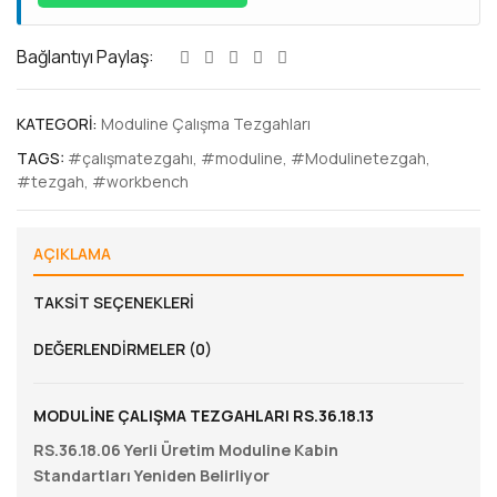
Bağlantıyı Paylaş:
KATEGORI:
Moduline Çalışma Tezgahları
TAGS:
#çalışmatezgahı
,
#moduline
,
#Modulinetezgah
,
#tezgah
,
#workbench
AÇIKLAMA
TAKSIT SEÇENEKLERI
DEĞERLENDIRMELER (0)
MODULİNE ÇALIŞMA TEZGAHLARI RS.36.18.13
RS.36.18.06 Yerli Üretim Moduline Kabin
Standartları Yeniden Belirliyor