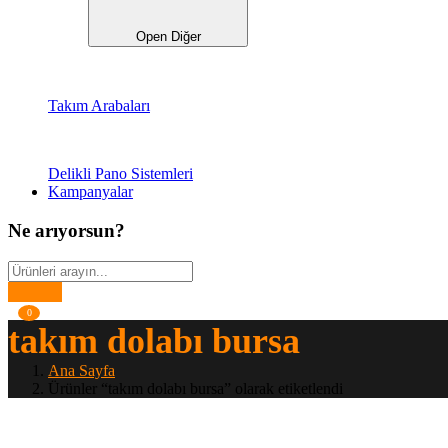
Open Diğer
Takım Arabaları
Delikli Pano Sistemleri
Kampanyalar
Ne arıyorsun?
0
takım dolabı bursa
Ana Sayfa
Ürünler “takım dolabı bursa” olarak etiketlendi