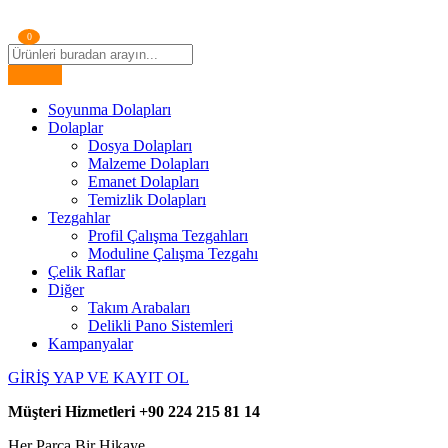
0
Soyunma Dolapları
Dolaplar
Dosya Dolapları
Malzeme Dolapları
Emanet Dolapları
Temizlik Dolapları
Tezgahlar
Profil Çalışma Tezgahları
Moduline Çalışma Tezgahı
Çelik Raflar
Diğer
Takım Arabaları
Delikli Pano Sistemleri
Kampanyalar
GİRİŞ YAP VE KAYIT OL
Müşteri Hizmetleri
+90 224 215 81 14
Her Parça Bir Hikaye,