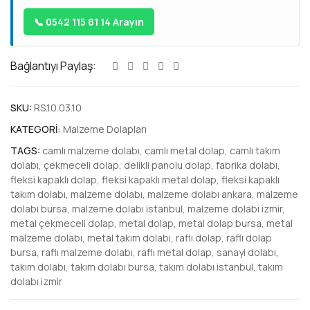
📞 0542 115 81 14 Arayın
Bağlantıyı Paylaş:
SKU:
RS.10.03.10
KATEGORI:
Malzeme Dolapları
TAGS:
camlı malzeme dolabı
,
camlı metal dolap
,
camlı takım
dolabı
,
çekmeceli dolap
,
delikli panolu dolap
,
fabrika dolabı
,
fleksi kapaklı dolap
,
fleksi kapaklı metal dolap
,
fleksi kapaklı
takım dolabı
,
malzeme dolabı
,
malzeme dolabı ankara
,
malzeme
dolabı bursa
,
malzeme dolabı istanbul
,
malzeme dolabı izmir
,
metal çekmeceli dolap
,
metal dolap
,
metal dolap bursa
,
metal
malzeme dolabı
,
metal takım dolabı
,
raflı dolap
,
raflı dolap
bursa
,
raflı malzeme dolabı
,
raflı metal dolap
,
sanayi dolabı
,
takım dolabı
,
takım dolabı bursa
,
takım dolabı istanbul
,
takım
dolabı izmir