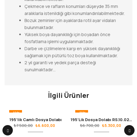
Çekmece ve rafların konumları düşeyde 35 mm
aralıklarla istenildiği gibi konumlandırılabilmektedir.
Bozuk zeminler için ayaklarda rotil ayar vidaları
bulunmaktadır.
Yüksek boya dayanıklılığı için boyadan önce
fosfatlama işlemi uygulanmaktadır.
Darbe ve çizilmelere karşı en yüksek dayanıklılığı
sağlamak için pütürlü toz boya kullanılmaktadır.
2 yıl garanti ve yedek parça desteği
sunulmaktadır…
İlgili Ürünler
-12%
-21%
195’lik Camlı Dosya Dolabı
195’Lik Dosya Dolabı RS.10.02.01
₺
7.500,00
₺
6.700,00
₺
6.600,00
₺
5.300,00