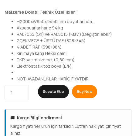
Malzeme Dolabı Teknik Özellikler:
H2000xW950xD450 mm boyutlarında.
Aksesuarlar hariç 94 kg
RAL7035 (Gri) ve RAL5015 (Mavi)(Değiştirilebilir)
2ÇEKMECE + ÜSTÜ RAF (828×345)
4 ADET RAF (398×884)
Kırılmaya karşı Fleksi camlı
DKP sac malzeme. (0,80 mm)
Elektrostatik toz boya (E/P)
NOT: AVADANLIKLAR HARİÇ FİYATDIR.
Sepete Ekle
Buy Now
🚚
Kargo Bilgilendirmesi
Kargo fiyatı her ürün için farklıdır. Lütfen nakliyat için fiyat
alınız.