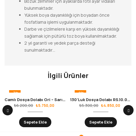
Bozuk zeminler için ayaklarda rotil ayar vidaları
bulunmaktadır.
Yüksek boya dayanıklılığı için boyadan önce
fosfatlama işlemi uygulanmaktadır.
Darbe ve çizilmelere karşı en yüksek dayanıklılığı
sağlamak için pütürlü toz boya kullanılmaktadır.
2 yıl garanti ve yedek parça desteği
sunulmaktadır…
İlgili Ürünler
-7%
-8%
Camlı Dosya Dolabı Gri – Sarı RS.10.02.27
130’Luk Dosya Dolabı RS.10.02.02
₺
6.200,00
₺
5.300,00
₺
5.750,00
₺
4.850,00
Sepete Ekle
Sepete Ekle