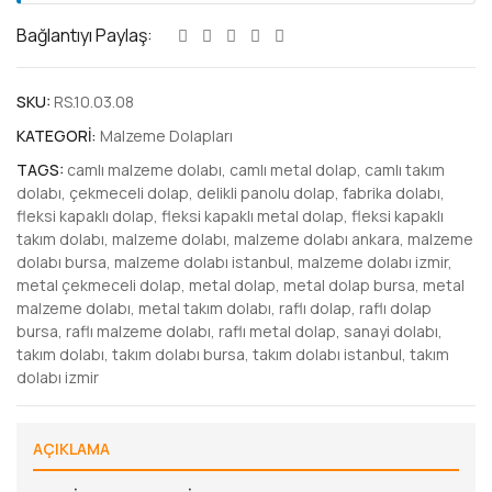
Bağlantıyı Paylaş:
SKU:
RS.10.03.08
KATEGORI:
Malzeme Dolapları
TAGS:
camlı malzeme dolabı
,
camlı metal dolap
,
camlı takım
dolabı
,
çekmeceli dolap
,
delikli panolu dolap
,
fabrika dolabı
,
fleksi kapaklı dolap
,
fleksi kapaklı metal dolap
,
fleksi kapaklı
takım dolabı
,
malzeme dolabı
,
malzeme dolabı ankara
,
malzeme
dolabı bursa
,
malzeme dolabı istanbul
,
malzeme dolabı izmir
,
metal çekmeceli dolap
,
metal dolap
,
metal dolap bursa
,
metal
malzeme dolabı
,
metal takım dolabı
,
raflı dolap
,
raflı dolap
bursa
,
raflı malzeme dolabı
,
raflı metal dolap
,
sanayi dolabı
,
takım dolabı
,
takım dolabı bursa
,
takım dolabı istanbul
,
takım
dolabı izmir
AÇIKLAMA