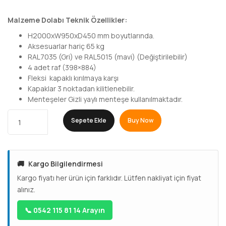
Malzeme Dolabı Teknik Özellikler:
H2000xW950xD450 mm boyutlarında.
Aksesuarlar hariç 65 kg
RAL7035 (Gri) ve RAL5015 (mavi) (Değiştirilebilir)
4 adet raf (398×884)
Fleksi kapaklı kırılmaya karşı
Kapaklar 3 noktadan kilitlenebilir.
Menteşeler Gizli yaylı menteşe kullanılmaktadır.
Sepete Ekle
Buy Now
🚚
Kargo Bilgilendirmesi
Kargo fiyatı her ürün için farklıdır. Lütfen nakliyat için fiyat
alınız.
📞 0542 115 81 14 Arayın