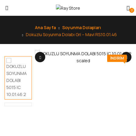
0
Ana Sayfa
Soyunma Dolapları
Dokuzlu Soyunma Dolabı Gri – Mavi RS.10.01.46
INDIRIM