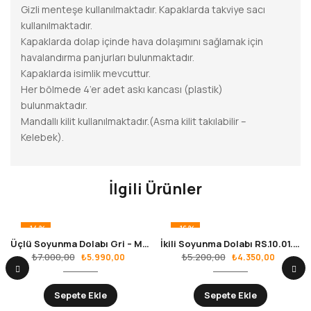
Gizli menteşe kullanılmaktadır. Kapaklarda takviye sacı
kullanılmaktadır.
Kapaklarda dolap içinde hava dolaşımını sağlamak için
havalandırma panjurları bulunmaktadır.
Kapaklarda isimlik mevcuttur.
Her bölmede 4’er adet askı kancası (plastik)
bulunmaktadır.
Mandallı kilit kullanılmaktadır.(Asma kilit takılabilir –
Kelebek).
İlgili Ürünler
-14%
-16%
Üçlü Soyunma Dolabı Gri – Mavi RS.10.01.20
İkili Soyunma Dolabı RS.10.01.02
₺
7.000,00
₺
5.200,00
₺
5.990,00
₺
4.350,00
Sepete Ekle
Sepete Ekle