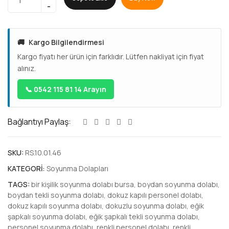
🚚
Kargo Bilgilendirmesi
Kargo fiyatı her ürün için farklıdır. Lütfen nakliyat için fiyat
alınız.
📞 0542 115 81 14 Arayın
Bağlantıyı Paylaş:
SKU:
RS.10.01.46
KATEGORI:
Soyunma Dolapları
TAGS:
bir kişilik soyunma dolabı bursa
,
boydan soyunma dolabı
,
boydan tekli soyunma dolabı
,
dokuz kapılı personel dolabı
,
dokuz kapılı soyunma dolabı
,
dokuzlu soyunma dolabı
,
eğik
şapkalı soyunma dolabı
,
eğik şapkalı tekli soyunma dolabı
,
personel soyunma dolabı
,
renkli personel dolabı
,
renkli