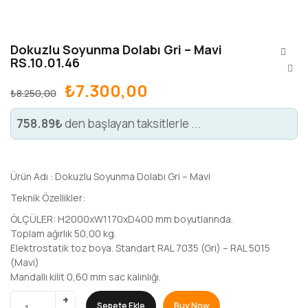
Dokuzlu Soyunma Dolabı Gri – Mavi
RS.10.01.46
₺
7.300,00
₺
8.250,00
758.89₺
den başlayan taksitlerle ...
Ürün Adı : Dokuzlu Soyunma Dolabı Gri – Mavi
Teknik Özellikler:
ÖLÇÜLER: H2000xW1170xD400 mm boyutlarında.
Toplam ağırlık 50,00 kg.
Elektrostatik toz boya. Standart RAL 7035 (Gri) – RAL 5015
(Mavi)
Mandallı kilit 0,60 mm sac kalınlığı.
Sepete Ekle
Buy Now