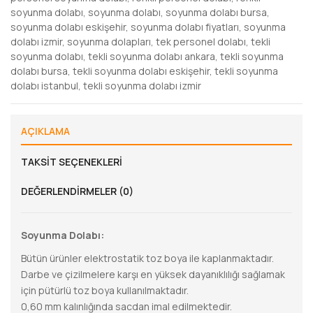
soyunma dolabı
,
soyunma dolabı
,
soyunma dolabı bursa
,
soyunma dolabı eskişehir
,
soyunma dolabı fiyatları
,
soyunma
dolabı izmir
,
soyunma dolapları
,
tek personel dolabı
,
tekli
soyunma dolabı
,
tekli soyunma dolabı ankara
,
tekli soyunma
dolabı bursa
,
tekli soyunma dolabı eskişehir
,
tekli soyunma
dolabı istanbul
,
tekli soyunma dolabı izmir
AÇIKLAMA
TAKSIT SEÇENEKLERI
DEĞERLENDIRMELER (0)
Soyunma Dolabı:
Bütün ürünler elektrostatik toz boya ile kaplanmaktadır.
Darbe ve çizilmelere karşı en yüksek dayanıklılığı sağlamak
için pütürlü toz boya kullanılmaktadır.
0,60 mm kalınlığında sacdan imal edilmektedir.