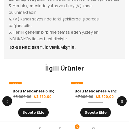
3. Her bir çenesinde yatay ve dikey (V ) kanalı
bulunmaktadır.
4. (V ) kanalı sayesinde farklı şekillerde iş parçası
bağlanabilir .
5. Her iki çenenin birbirine temas eden yüzeyleri
İNDÜKSİYON ile sertleştirilmiştir.
52-58 HRC SERTLİK VERİLMİŞTİR.
İlgili Ürünler
-33%
-19%
Boru Mengenesi-3 inç
Boru Mengenesi-4 inç
₺
5.000,00
₺
7.000,00
₺
3.350,00
₺
5.700,00
Sepete Ekle
Sepete Ekle
0