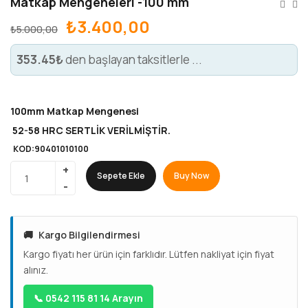
Matkap Mengeneleri -100 mm
₺
3.400,00
₺
5.000,00
353.45₺
den başlayan taksitlerle ...
100mm Matkap Mengenesi
52-58 HRC SERTLİK VERİLMİŞTİR.
KOD:90401010100
Sepete Ekle
Buy Now
🚚
Kargo Bilgilendirmesi
Kargo fiyatı her ürün için farklıdır. Lütfen nakliyat için fiyat
alınız.
📞 0542 115 81 14 Arayın