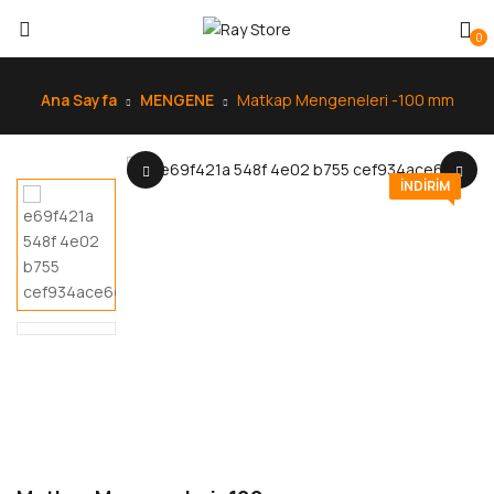
0
Ana Sayfa
MENGENE
Matkap Mengeneleri -100 mm
INDIRIM