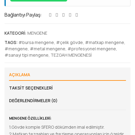
Bağlantıyı Paylaş:
KATEGORI:
MENGENE
TAGS:
#bursa mengene
,
#çelik gövde
,
#matkap mengene
,
#mengene
,
#metal mengene
,
#profesyonel mengene
,
#sanayi tipi mengene
,
TEZGAH MENGENESİ
AÇIKLAMA
TAKSIT SEÇENEKLERI
DEĞERLENDIRMELER (0)
MENGENE ÖZELLİKLERİ:
1.Gövde komple SFERO dökümden imal edilmiştir.
2.Matkap tezgahları ve frezleme operasyonları için özeldir.