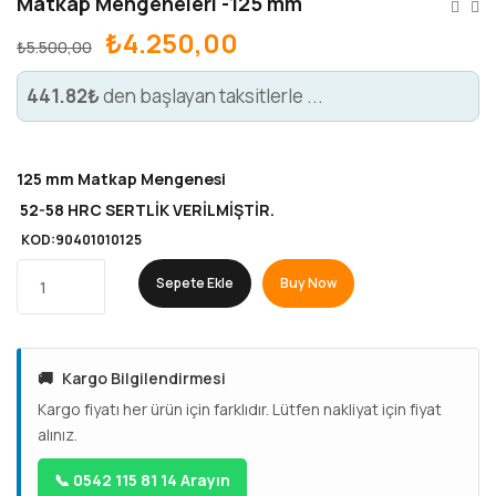
Matkap Mengeneleri -125 mm
₺
4.250,00
₺
5.500,00
441.82₺
den başlayan taksitlerle ...
125 mm Matkap Mengenesi
52-58 HRC SERTLİK VERİLMİŞTİR.
KOD:90401010125
Sepete Ekle
Buy Now
🚚
Kargo Bilgilendirmesi
Kargo fiyatı her ürün için farklıdır. Lütfen nakliyat için fiyat
alınız.
📞 0542 115 81 14 Arayın