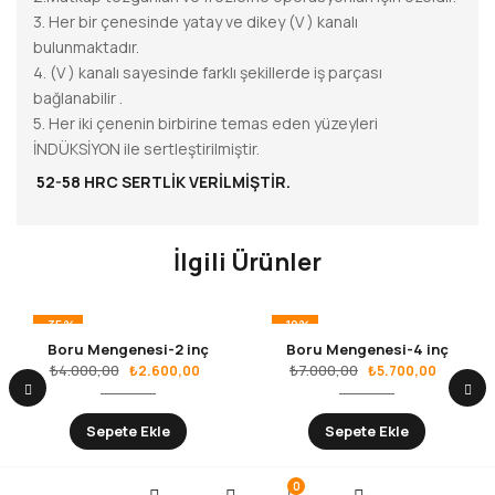
3. Her bir çenesinde yatay ve dikey (V ) kanalı
bulunmaktadır.
4. (V ) kanalı sayesinde farklı şekillerde iş parçası
bağlanabilir .
5. Her iki çenenin birbirine temas eden yüzeyleri
İNDÜKSİYON ile sertleştirilmiştir.
52-58 HRC SERTLİK VERİLMİŞTİR.
İlgili Ürünler
-35%
-19%
Boru Mengenesi-2 inç
Boru Mengenesi-4 inç
₺
4.000,00
₺
7.000,00
₺
2.600,00
₺
5.700,00
Sepete Ekle
Sepete Ekle
0