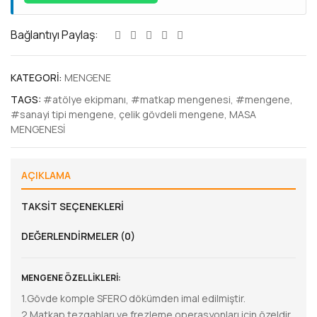
Bağlantıyı Paylaş:
KATEGORI:
MENGENE
TAGS:
#atölye ekipmanı
,
#matkap mengenesi
,
#mengene
,
#sanayi tipi mengene
,
çelik gövdeli mengene
,
MASA
MENGENESİ
AÇIKLAMA
TAKSIT SEÇENEKLERI
DEĞERLENDIRMELER (0)
MENGENE ÖZELLİKLERİ:
1.Gövde komple SFERO dökümden imal edilmiştir.
2.Matkap tezgahları ve frezleme operasyonları için özeldir.