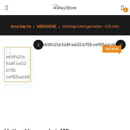
0
Ana Sayfa
MENGENE
Matkap Mengeneleri -125 mm
INDIRIM