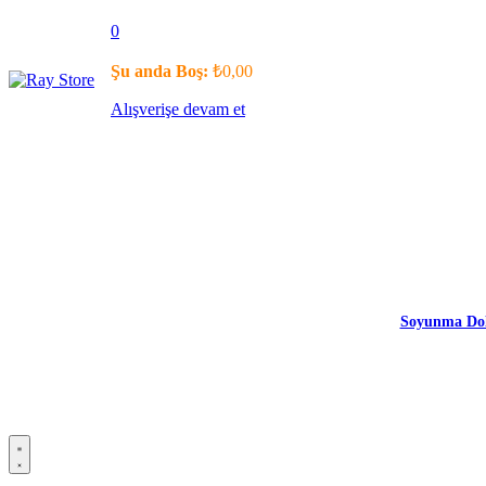
0
Şu anda Boş:
₺
0,00
Alışverişe devam et
Soyunma Dol