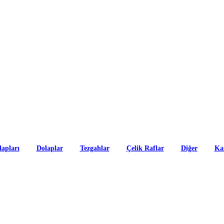
apları
Dolaplar
Tezgahlar
Çelik Raflar
Diğer
Ka