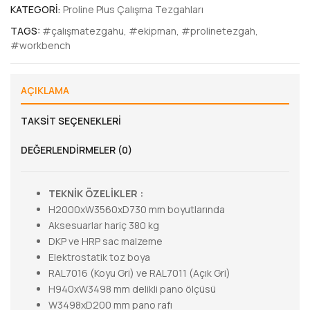
KATEGORI:
Proline Plus Çalışma Tezgahları
TAGS:
#çalışmatezgahu
,
#ekipman
,
#prolinetezgah
,
#workbench
AÇIKLAMA
TAKSIT SEÇENEKLERI
DEĞERLENDIRMELER (0)
TEKNİK ÖZELİKLER :
H2000xW3560xD730 mm boyutlarında
Aksesuarlar hariç 380 kg
DKP ve HRP sac malzeme
Elektrostatik toz boya
RAL7016 (Koyu Gri) ve RAL7011 (Açık Gri)
H940xW3498 mm delikli pano ölçüsü
W3498xD200 mm pano rafı