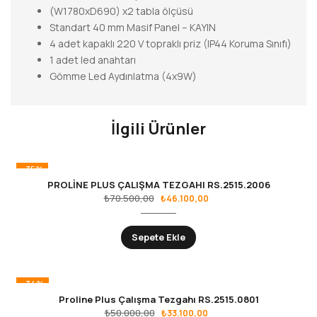
(W1780xD690) x2 tabla ölçüsü
Standart 40 mm Masif Panel – KAYIN
4 adet kapaklı 220 V topraklı priz (IP44 Koruma Sınıfı)
1 adet led anahtarı
Gömme Led Aydınlatma (4x9W)
İlgili Ürünler
-35%
PROLİNE PLUS ÇALIŞMA TEZGAHI RS.2515.2006
₺
70.500,00
₺
46.100,00
Sepete Ekle
-34%
Proline Plus Çalışma Tezgahı RS.2515.0801
₺
50.000,00
₺
33.100,00