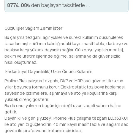
8774.08₺
den başlayan taksitlerle ...
Güçlü İşler Sağlam Zemin İster
Bu çalışma tezgahı, ağır yükler ve sürekli kullanım düşünülerek
tasarlanmıştır. 40 mm kalınlığındaki kayın masif tabla, darbeye ve
baskıya karşı yüksek dayanım sağlar. Gün boyu yapılan montaj,
bakım ve üretim işlerinde eğilme, sallanma ya da güvensizlik
hissi oluşturmaz.
️ Endüstriyel Dayanıklılık, Uzun Ömürlü Kullanım
Proline Plus çalışma tezgahı, DKP ve HRP sac gövdesi ile uzun
yıllar boyunca formunu korur. Elektrostatik toz boya kaplaması
sayesinde çizilmelere, aşınmaya ve atölye koşullarına karşı
yüksek direnç gösterir.
Bu da onu, yalnızca bugün için değil uzun vadeli yatırım haline
getirir.
Dayanıklı ve geniş yüzeyli Proline Plus çalışma tezgahı BD.36.17.01
ile atölyenizi güçlendirin. 40 mm kayın masif tabla ve sağlam sac
gövde ile profesyonel kullanım için ideal.