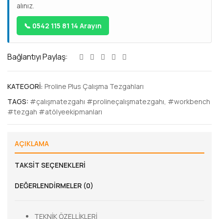
alınız.
📞 0542 115 81 14 Arayın
Bağlantıyı Paylaş:
KATEGORI:
Proline Plus Çalışma Tezgahları
TAGS:
#çalışmatezgahı #prolineçalışmatezgahı
,
#workbench
#tezgah #atölyeekipmanları
AÇIKLAMA
TAKSIT SEÇENEKLERI
DEĞERLENDIRMELER (0)
TEKNİK ÖZELLİKLERİ