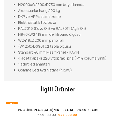
H2000xW2500xD730 mm boyutlarında
Aksesuarlar hariç 220 kg
DKP ve HRP sac malzeme
Elektrostatik toz boya
RAL7016 (Koyu Gri) ve RAL7011 (Açık Gri)
H940xW2419 mm delikli pano ölçüsü
W2419xD200 mm pano rafı
(W1250xD690) x2 tabla ölçüsü
Standart 40 mm Masif Panel – KAYIN
4 adet kapaklı 220 V topraklı priz (IP44 Koruma Sınıfı)
1 adet led anahtarı
Gömme Led Aydınlatma (4x9W)
İlgili Ürünler
-35%
PROLİNE PLUS ÇALIŞMA TEZGAHI RS.2515.1402
₺
68.000,00
₺
44.000,00