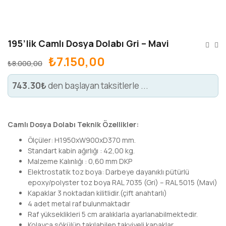
195’lik Camlı Dosya Dolabı Gri – Mavi
₺
7.150,00
₺
8.000,00
743.30₺
den başlayan taksitlerle ...
Camlı Dosya Dolabı Teknik Özellikler:
Ölçüler: H1950xW900xD370 mm.
Standart kabin ağırlığı : 42,00 kg.
Malzeme Kalınlığı : 0,60 mm DKP
Elektrostatik toz boya: Darbeye dayanıklı pütürlü
epoxy/polyster toz boya RAL 7035 (Gri) – RAL 5015 (Mavi)
Kapaklar 3 noktadan kilitlidir.(çift anahtarlı)
4 adet metal raf bulunmaktadır
Raf yükseklikleri 5 cm aralıklarla ayarlanabilmektedir.
Kolayca sökülüp takılabilen takviyeli kapaklar