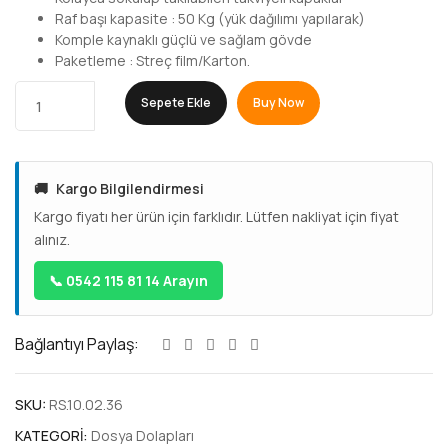
Raf başı kapasite : 50 Kg (yük dağılımı yapılarak)
Komple kaynaklı güçlü ve sağlam gövde
Paketleme : Streç film/Karton.
Sepete Ekle
Buy Now
🚚
Kargo Bilgilendirmesi
Kargo fiyatı her ürün için farklıdır. Lütfen nakliyat için fiyat
alınız.
📞 0542 115 81 14 Arayın
Bağlantıyı Paylaş:
SKU:
RS.10.02.36
KATEGORI:
Dosya Dolapları