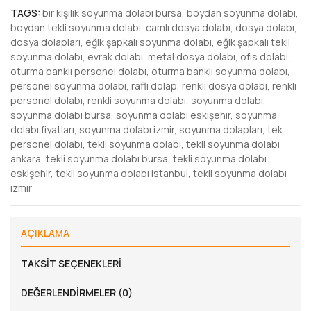
TAGS:
bir kişilik soyunma dolabı bursa
,
boydan soyunma dolabı
,
boydan tekli soyunma dolabı
,
camlı dosya dolabı
,
dosya dolabı
,
dosya dolapları
,
eğik şapkalı soyunma dolabı
,
eğik şapkalı tekli
soyunma dolabı
,
evrak dolabı
,
metal dosya dolabı
,
ofis dolabı
,
oturma banklı personel dolabı
,
oturma banklı soyunma dolabı
,
personel soyunma dolabı
,
raflı dolap
,
renkli dosya dolabı
,
renkli
personel dolabı
,
renkli soyunma dolabı
,
soyunma dolabı
,
soyunma dolabı bursa
,
soyunma dolabı eskişehir
,
soyunma
dolabı fiyatları
,
soyunma dolabı izmir
,
soyunma dolapları
,
tek
personel dolabı
,
tekli soyunma dolabı
,
tekli soyunma dolabı
ankara
,
tekli soyunma dolabı bursa
,
tekli soyunma dolabı
eskişehir
,
tekli soyunma dolabı istanbul
,
tekli soyunma dolabı
izmir
AÇIKLAMA
TAKSIT SEÇENEKLERI
DEĞERLENDIRMELER (0)