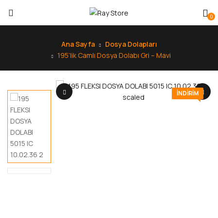
0
Ana Sayfa
Dosya Dolapları
195’lik Camlı Dosya Dolabı Gri – Mavi
INDIRIM