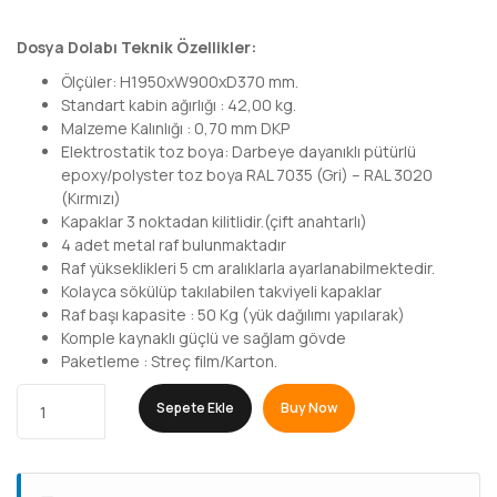
Dosya Dolabı Teknik Özellikler:
Ölçüler: H1950xW900xD370 mm.
Standart kabin ağırlığı : 42,00 kg.
Malzeme Kalınlığı : 0,70 mm DKP
Elektrostatik toz boya: Darbeye dayanıklı pütürlü
epoxy/polyster toz boya RAL 7035 (Gri) – RAL 3020
(Kırmızı)
Kapaklar 3 noktadan kilitlidir.(çift anahtarlı)
4 adet metal raf bulunmaktadır
Raf yükseklikleri 5 cm aralıklarla ayarlanabilmektedir.
Kolayca sökülüp takılabilen takviyeli kapaklar
Raf başı kapasite : 50 Kg (yük dağılımı yapılarak)
Komple kaynaklı güçlü ve sağlam gövde
Paketleme : Streç film/Karton.
Sepete Ekle
Buy Now