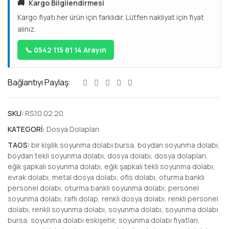
🚚
Kargo Bilgilendirmesi
Kargo fiyatı her ürün için farklıdır. Lütfen nakliyat için fiyat
alınız.
📞 0542 115 81 14 Arayın
Bağlantıyı Paylaş:
SKU:
RS.10.02.20
KATEGORI:
Dosya Dolapları
TAGS:
bir kişilik soyunma dolabı bursa
,
boydan soyunma dolabı
,
boydan tekli soyunma dolabı
,
dosya dolabı
,
dosya dolapları
,
eğik şapkalı soyunma dolabı
,
eğik şapkalı tekli soyunma dolabı
,
evrak dolabı
,
metal dosya dolabı
,
ofis dolabı
,
oturma banklı
personel dolabı
,
oturma banklı soyunma dolabı
,
personel
soyunma dolabı
,
raflı dolap
,
renkli dosya dolabı
,
renkli personel
dolabı
,
renkli soyunma dolabı
,
soyunma dolabı
,
soyunma dolabı
bursa
,
soyunma dolabı eskişehir
,
soyunma dolabı fiyatları
,