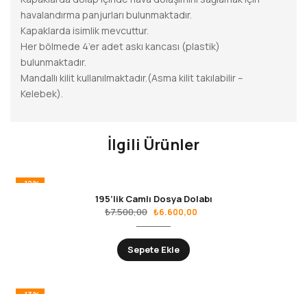
havalandırma panjurları bulunmaktadır.
Kapaklarda isimlik mevcuttur.
Her bölmede 4’er adet askı kancası (plastik)
bulunmaktadır.
Mandallı kilit kullanılmaktadır.(Asma kilit takılabilir –
Kelebek).
İlgili Ürünler
-12%
195’lik Camlı Dosya Dolabı
₺
7.500,00
₺
6.600,00
Sepete Ekle
-13%