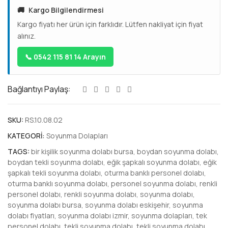
🚚
Kargo Bilgilendirmesi
Kargo fiyatı her ürün için farklıdır. Lütfen nakliyat için fiyat
alınız.
📞 0542 115 81 14 Arayın
Bağlantıyı Paylaş:
SKU:
RS.10.08.02
KATEGORI:
Soyunma Dolapları
TAGS:
bir kişilik soyunma dolabı bursa
,
boydan soyunma dolabı
,
boydan tekli soyunma dolabı
,
eğik şapkalı soyunma dolabı
,
eğik
şapkalı tekli soyunma dolabı
,
oturma banklı personel dolabı
,
oturma banklı soyunma dolabı
,
personel soyunma dolabı
,
renkli
personel dolabı
,
renkli soyunma dolabı
,
soyunma dolabı
,
soyunma dolabı bursa
,
soyunma dolabı eskişehir
,
soyunma
dolabı fiyatları
,
soyunma dolabı izmir
,
soyunma dolapları
,
tek
personel dolabı
,
tekli soyunma dolabı
,
tekli soyunma dolabı