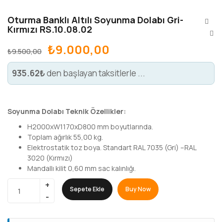
Oturma Banklı Altılı Soyunma Dolabı Gri-
Kırmızı RS.10.08.02
₺
9.000,00
₺
9.500,00
935.62₺
den başlayan taksitlerle ...
Soyunma Dolabı Teknik Özellikler:
H2000xW1170xD800 mm boyutlarında.
Toplam ağırlık 55,00 kg.
Elektrostatik toz boya. Standart RAL 7035 (Gri) –RAL
3020 (Kırmızı)
Mandallı kilit 0,60 mm sac kalınlığı.
Sepete Ekle
Buy Now