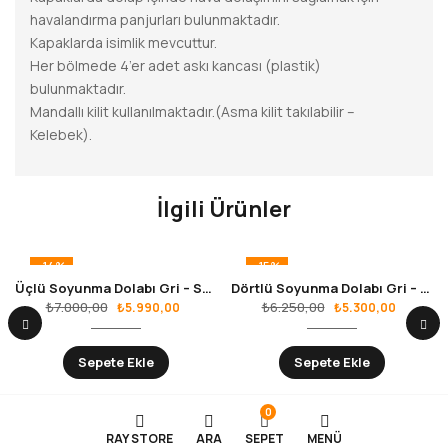
havalandırma panjurları bulunmaktadır.
Kapaklarda isimlik mevcuttur.
Her bölmede 4’er adet askı kancası (plastik)
bulunmaktadır.
Mandallı kilit kullanılmaktadır.(Asma kilit takılabilir –
Kelebek).
İlgili Ürünler
-14%
-15%
Üçlü Soyunma Dolabı Gri – Sarı RS.10.01.23
Dörtlü Soyunma Dolabı Gri – Turuncu RS.10.01.19
₺
7.000,00
₺
6.250,00
₺
5.990,00
₺
5.300,00
Sepete Ekle
Sepete Ekle
0
RAY STORE
ARA
SEPET
MENÜ