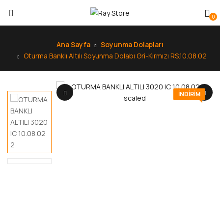
0
Ana Sayfa
Soyunma Dolapları
Oturma Banklı Altılı Soyunma Dolabı Gri-Kırmızı RS.10.08.02
INDIRIM